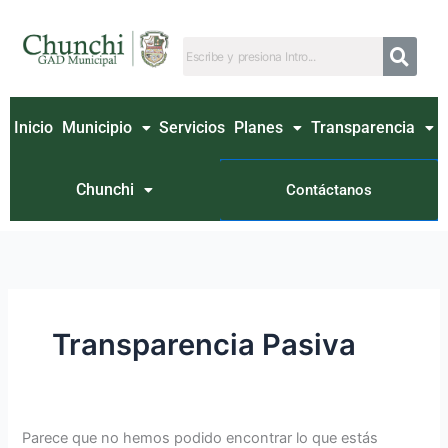
Ir
Buscar
al
por:
contenido
Inicio
Municipio
Servicios
Planes
Transparencia
Chunchi
Contáctanos
Transparencia Pasiva
Parece que no hemos podido encontrar lo que estás