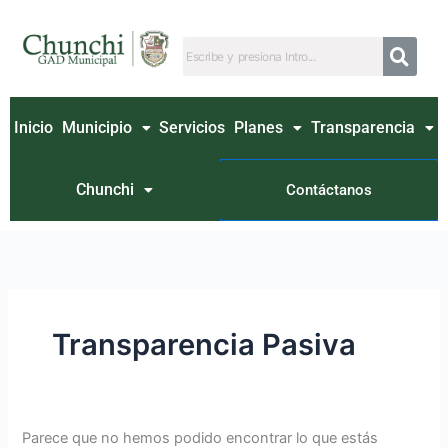
Ir
Buscar
al
por:
contenido
Inicio
Municipio
Servicios
Planes
Transparencia
Chunchi
Contáctanos
Transparencia Pasiva
Parece que no hemos podido encontrar lo que estás