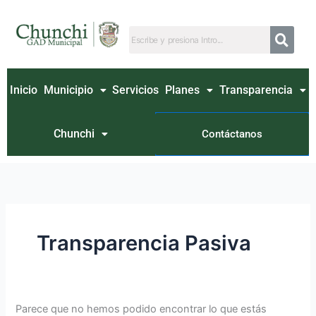
Ir
Buscar
al
por:
contenido
Inicio
Municipio
Servicios
Planes
Transparencia
Chunchi
Contáctanos
Transparencia Pasiva
Parece que no hemos podido encontrar lo que estás