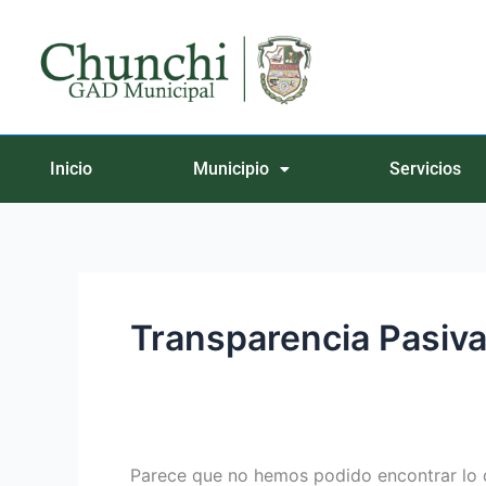
Ir
Buscar
al
por:
contenido
Inicio
Municipio
Servicios
Transparencia Pasiv
Parece que no hemos podido encontrar lo 