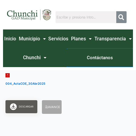
Ir
al
contenido
Inicio
Municipio
Servicios
Planes
Transparencia
Chunchi
Contáctanos
004_ActaCOE_30Abr2025
DESCARGAR
AVANCE