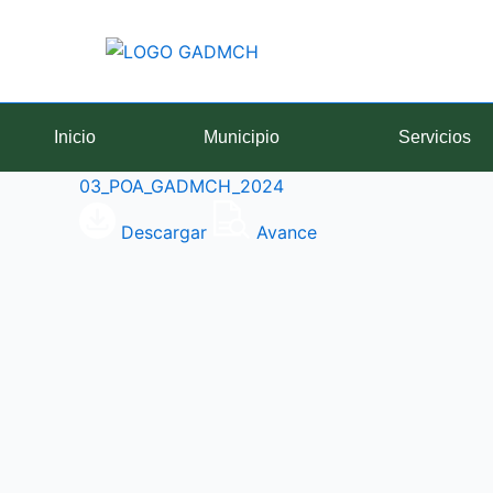
Ir
al
contenido
Inicio
Municipio
Servicios
03_POA_GADMCH_2024
Descargar
Avance