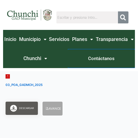
Ir
al
contenido
Inicio
Municipio
Servicios
Planes
Transparencia
Chunchi
Contáctanos
03_POA_GADMCH_2025
DESCARGAR
AVANCE