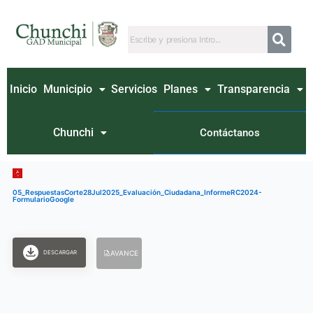
Ir
al
contenido
Inicio
Municipio
Servicios
Planes
Transparencia
Chunchi
Contáctanos
05_RespuestasCorte28Jul2025_Evaluación_Ciudadana_InformeRC2024-
FormularioGoogle
DESCARGAR
AVANCE