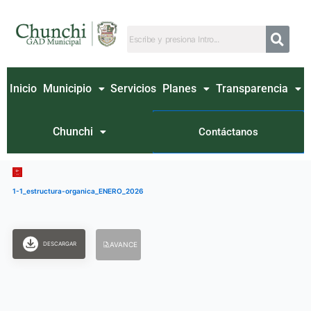
Ir
al
contenido
Inicio
Municipio
Servicios
Planes
Transparencia
Chunchi
Contáctanos
1-1_estructura-organica_ENERO_2026
DESCARGAR
AVANCE