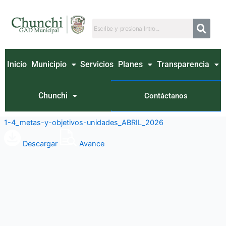
Ir
al
contenido
Inicio
Municipio
Servicios
Planes
Transparencia
Chunchi
Contáctanos
1-4_metas-y-objetivos-unidades_ABRIL_2026
Descargar
Avance