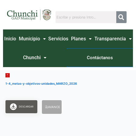
Ir
al
contenido
Inicio
Municipio
Servicios
Planes
Transparencia
Chunchi
Contáctanos
1-4_metas-y-objetivos-unidades_MARZO_2026
DESCARGAR
AVANCE