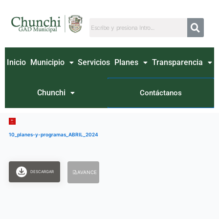
Ir
al
contenido
Inicio
Municipio
Servicios
Planes
Transparencia
Chunchi
Contáctanos
10_planes-y-programas_ABRIL_2024
DESCARGAR
AVANCE