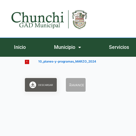
Ir
al
contenido
Inicio
Municipio
Servicios
10_planes-y-programas_MARZO_2024
AVANCE
DESCARGAR