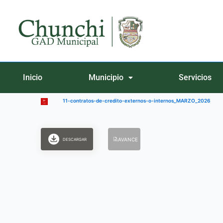
Ir
al
contenido
Inicio
Municipio
Servicios
11-contratos-de-credito-externos-o-internos_MARZO_2026
AVANCE
DESCARGAR