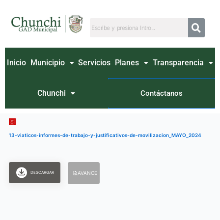
Ir
al
contenido
Inicio
Municipio
Servicios
Planes
Transparencia
Chunchi
Contáctanos
13-viaticos-informes-de-trabajo-y-justificativos-de-movilizacion_MAYO_2024
DESCARGAR
AVANCE