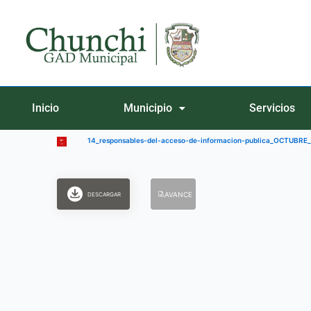
Ir
al
contenido
Inicio
Municipio
Servicios
14_responsables-del-acceso-de-informacion-publica_OCTUBRE
AVANCE
DESCARGAR