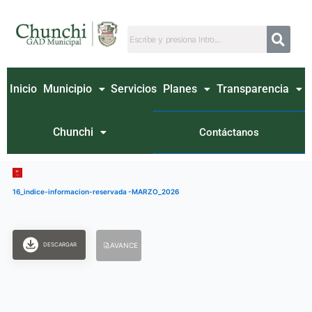
Ir
al
contenido
Inicio
Municipio
Servicios
Planes
Transparencia
Chunchi
Contáctanos
16_indice-informacion-reservada -MARZO_2026
DESCARGAR
AVANCE