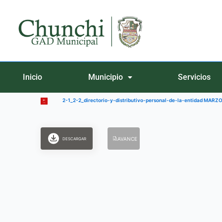
Ir
al
contenido
Inicio
Municipio
Servicios
2-1_2-2_directorio-y-distributivo-personal-de-la-entidad MARZ
AVANCE
DESCARGAR