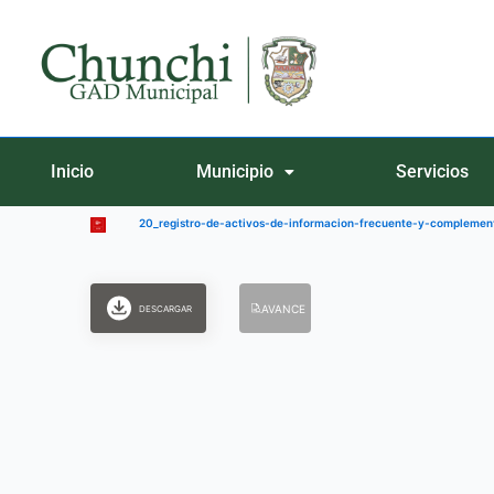
Ir
al
contenido
Inicio
Municipio
Servicios
20_registro-de-activos-de-informacion-frecuente-y-complem
AVANCE
DESCARGAR