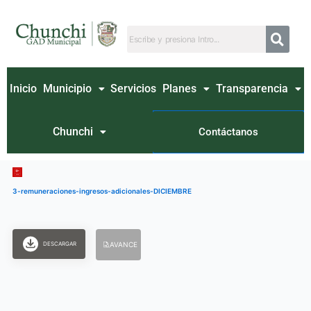
Ir
al
contenido
Inicio
Municipio
Servicios
Planes
Transparencia
Chunchi
Contáctanos
3-remuneraciones-ingresos-adicionales-DICIEMBRE
DESCARGAR
AVANCE