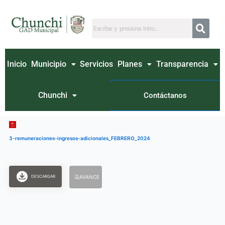
Ir
al
contenido
Inicio
Municipio
Servicios
Planes
Transparencia
Chunchi
Contáctanos
3-remuneraciones-ingresos-adicionales_FEBRERO_2024
DESCARGAR
AVANCE