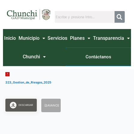
Ir
al
contenido
Inicio
Municipio
Servicios
Planes
Transparencia
Chunchi
Contáctanos
323_Gestion_de_Riesgos_2025
DESCARGAR
AVANCE