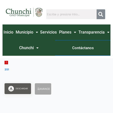
Ir
al
contenido
Inicio
Municipio
Servicios
Planes
Transparencia
Chunchi
Contáctanos
351
DESCARGAR
AVANCE