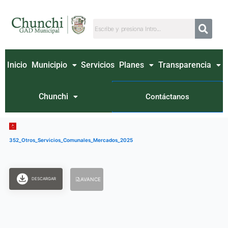
Ir
al
contenido
Inicio
Municipio
Servicios
Planes
Transparencia
Chunchi
Contáctanos
352_Otros_Servicios_Comunales_Mercados_2025
DESCARGAR
AVANCE