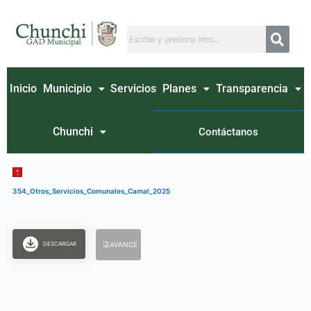
Ir
al
contenido
Inicio
Municipio
Servicios
Planes
Transparencia
Chunchi
Contáctanos
354_Otros_Servicios_Comunales_Camal_2025
DESCARGAR
AVANCE