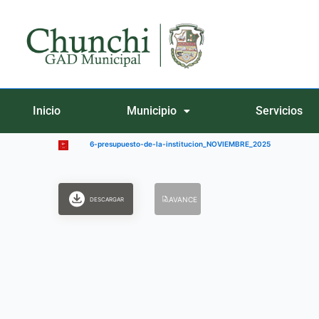
Ir
al
contenido
Inicio
Municipio
Servicios
6-presupuesto-de-la-institucion_NOVIEMBRE_2025
AVANCE
DESCARGAR