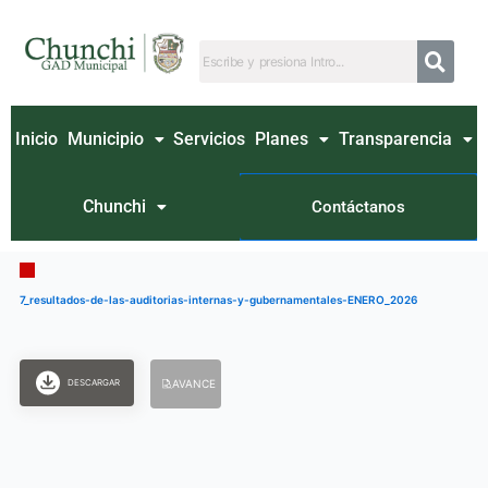
Ir
al
contenido
Inicio
Municipio
Servicios
Planes
Transparencia
Chunchi
Contáctanos
7_resultados-de-las-auditorias-internas-y-gubernamentales-ENERO_2026
DESCARGAR
AVANCE