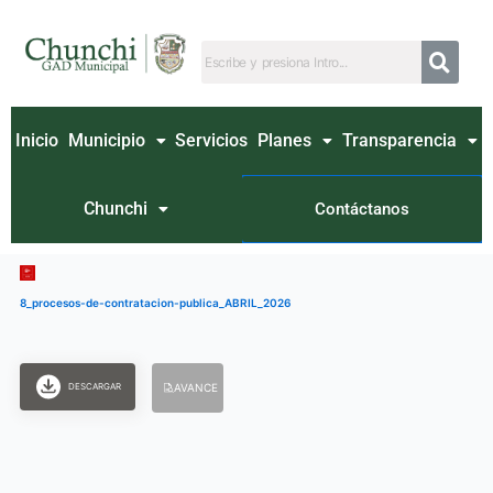
Ir
al
contenido
Inicio
Municipio
Servicios
Planes
Transparencia
Chunchi
Contáctanos
8_procesos-de-contratacion-publica_ABRIL_2026
DESCARGAR
AVANCE