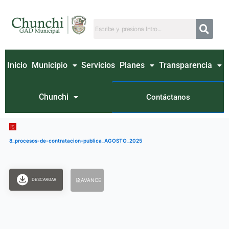
Ir
al
contenido
Inicio
Municipio
Servicios
Planes
Transparencia
Chunchi
Contáctanos
8_procesos-de-contratacion-publica_AGOSTO_2025
DESCARGAR
AVANCE