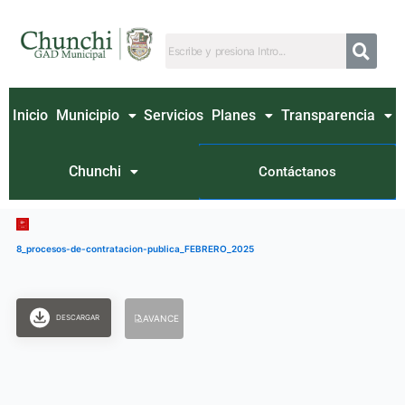
Ir
al
contenido
Inicio
Municipio
Servicios
Planes
Transparencia
Chunchi
Contáctanos
8_procesos-de-contratacion-publica_FEBRERO_2025
DESCARGAR
AVANCE