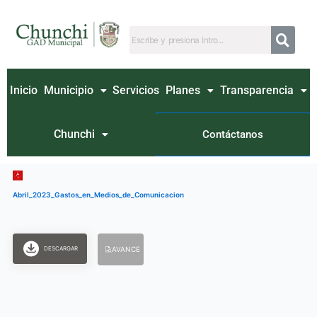
Ir
al
contenido
Inicio
Municipio
Servicios
Planes
Transparencia
Chunchi
Contáctanos
Abril_2023_Gastos_en_Medios_de_Comunicacion
DESCARGAR
AVANCE