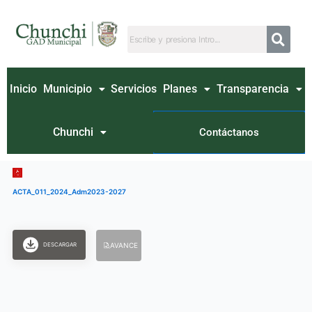
Ir
al
contenido
Inicio
Municipio
Servicios
Planes
Transparencia
Chunchi
Contáctanos
ACTA_011_2024_Adm2023-2027
DESCARGAR
AVANCE