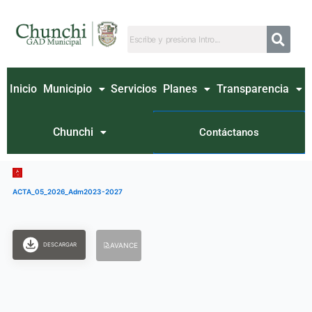
Ir
al
contenido
Inicio
Municipio
Servicios
Planes
Transparencia
Chunchi
Contáctanos
ACTA_05_2026_Adm2023-2027
DESCARGAR
AVANCE