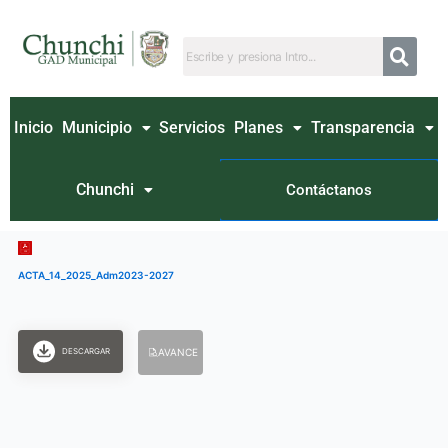
Ir
al
contenido
Inicio
Municipio
Servicios
Planes
Transparencia
Chunchi
Contáctanos
ACTA_14_2025_Adm2023-2027
DESCARGAR
AVANCE