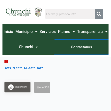
Ir
al
contenido
Inicio
Municipio
Servicios
Planes
Transparencia
Chunchi
Contáctanos
ACTA_27_2025_Adm2023-2027
DESCARGAR
AVANCE