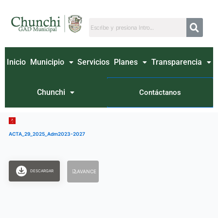
Ir
al
contenido
Inicio
Municipio
Servicios
Planes
Transparencia
Chunchi
Contáctanos
ACTA_29_2025_Adm2023-2027
DESCARGAR
AVANCE