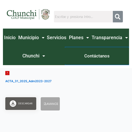
Ir
al
contenido
Inicio
Municipio
Servicios
Planes
Transparencia
Chunchi
Contáctanos
ACTA_31_2025_Adm2023-2027
DESCARGAR
AVANCE