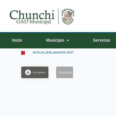
Ir
al
contenido
Inicio
Municipio
Servicios
ACTA_45_2025_Adm2023-2027
AVANCE
DESCARGAR