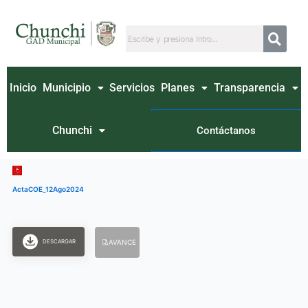
Ir
al
contenido
Inicio
Municipio
Servicios
Planes
Transparencia
Chunchi
Contáctanos
ActaCOE_12Ago2024
DESCARGAR
AVANCE