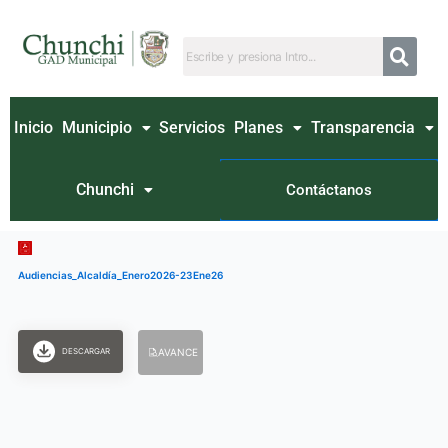
Ir
al
contenido
Inicio
Municipio
Servicios
Planes
Transparencia
Chunchi
Contáctanos
Audiencias_Alcaldía_Enero2026-23Ene26
DESCARGAR
AVANCE