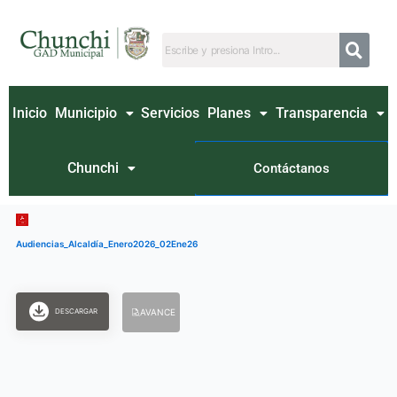
Ir
al
contenido
Inicio
Municipio
Servicios
Planes
Transparencia
Chunchi
Contáctanos
Audiencias_Alcaldía_Enero2026_02Ene26
DESCARGAR
AVANCE