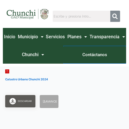
Ir
al
contenido
Inicio
Municipio
Servicios
Planes
Transparencia
Chunchi
Contáctanos
Catastro Urbano Chunchi 2024
DESCARGAR
AVANCE