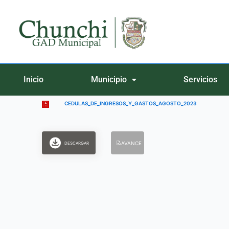
Ir
al
contenido
Inicio
Municipio
Servicios
CEDULAS_DE_INGRESOS_Y_GASTOS_AGOSTO_2023
AVANCE
DESCARGAR