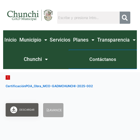
Ir
al
contenido
Inicio
Municipio
Servicios
Planes
Transparencia
Chunchi
Contáctanos
CertificaciónPOA_Obra_MCO-GADMCHUNCHI-2025-002
DESCARGAR
AVANCE