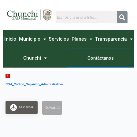
Ir
al
contenido
Inicio
Municipio
Servicios
Planes
Transparencia
Chunchi
Contáctanos
COA_Codigo_Organico_Administrativo
DESCARGAR
AVANCE