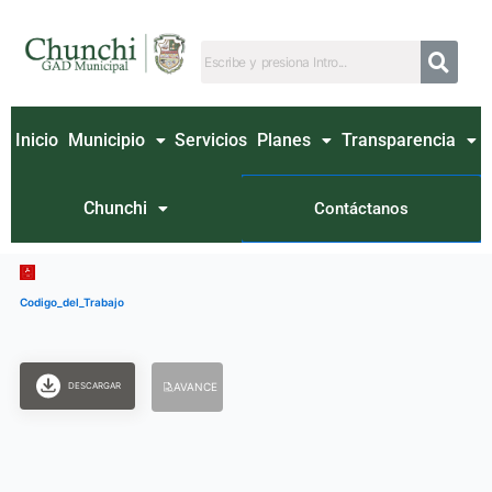
Ir
al
contenido
Inicio
Municipio
Servicios
Planes
Transparencia
Chunchi
Contáctanos
Codigo_del_Trabajo
DESCARGAR
AVANCE