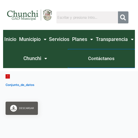
Ir
al
contenido
Inicio
Municipio
Servicios
Planes
Transparencia
Chunchi
Contáctanos
Conjunto_de_datos
DESCARGAR