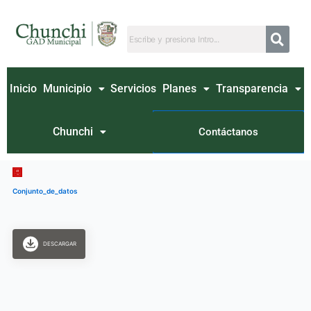
Ir
al
contenido
Inicio
Municipio
Servicios
Planes
Transparencia
Chunchi
Contáctanos
Conjunto_de_datos
DESCARGAR