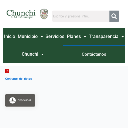
Ir
al
contenido
Inicio
Municipio
Servicios
Planes
Transparencia
Chunchi
Contáctanos
Conjunto_de_datos
DESCARGAR