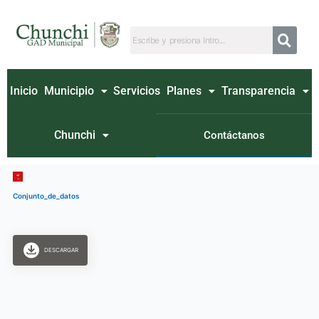
Ir
al
contenido
Inicio
Municipio
Servicios
Planes
Transparencia
Chunchi
Contáctanos
Conjunto_de_datos
DESCARGAR